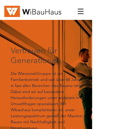
Vertrauen für
Generationen
Die WieczorekGruppe ist ein
Familienbetrieb und seit über 60 Jahren
in fast allen Bereichen des Bauens tätig.
Dabei sind wir auf besondere
Herausforderungen unter anderem in
Umweltfragen spezialisiert. Mit
Wibauhaus komplettieren wir unser
Leistungsspektrum gemäß der Maxime:
Bauen mit Nachhaltigkeit und
Verantwortung.